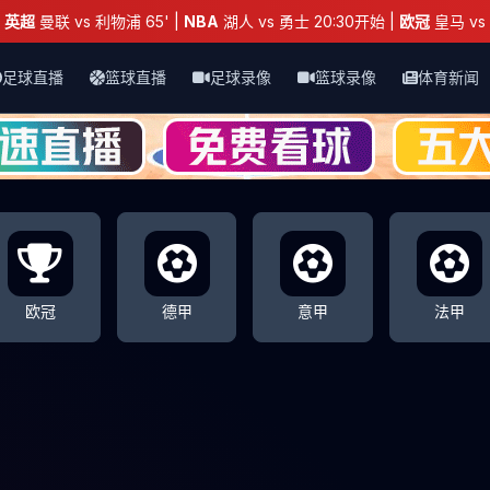
：
英超
曼联 vs 利物浦 65' |
NBA
湖人 vs 勇士 20:30开始 |
欧冠
皇马 vs 
足球直播
篮球直播
足球录像
篮球录像
体育新闻
欧冠
德甲
意甲
法甲