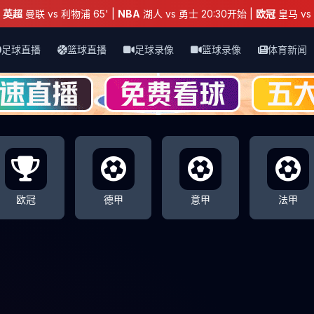
：
英超
曼联 vs 利物浦 65' |
NBA
湖人 vs 勇士 20:30开始 |
欧冠
皇马 vs 
足球直播
篮球直播
足球录像
篮球录像
体育新闻
欧冠
德甲
意甲
法甲