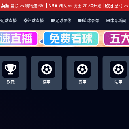
：
英超
曼联 vs 利物浦 65' |
NBA
湖人 vs 勇士 20:30开始 |
欧冠
皇马 vs 
足球直播
篮球直播
足球录像
篮球录像
体育新闻
欧冠
德甲
意甲
法甲