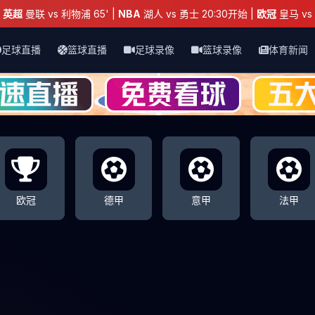
：
英超
曼联 vs 利物浦 65' |
NBA
湖人 vs 勇士 20:30开始 |
欧冠
皇马 vs 
足球直播
篮球直播
足球录像
篮球录像
体育新闻
欧冠
德甲
意甲
法甲