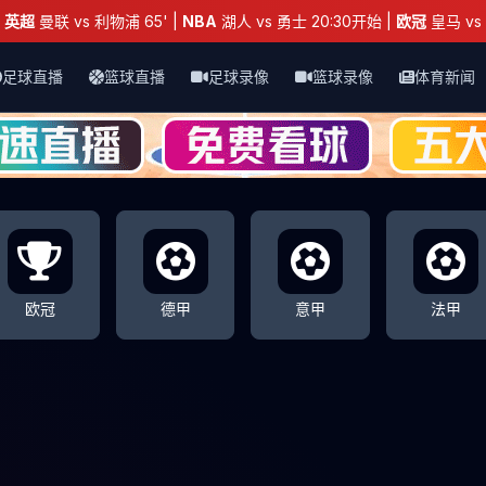
：
英超
曼联 vs 利物浦 65' |
NBA
湖人 vs 勇士 20:30开始 |
欧冠
皇马 vs 
足球直播
篮球直播
足球录像
篮球录像
体育新闻
欧冠
德甲
意甲
法甲