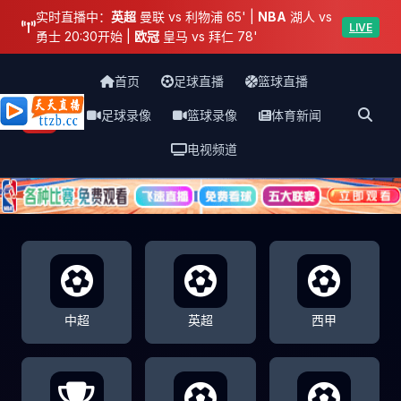
实时直播中：
英超
曼联 vs 利物浦 65' |
NBA
湖人 vs
LIVE
勇士 20:30开始 |
欧冠
皇马 vs 拜仁 78'
首页
足球直播
篮球直播
足球录像
篮球录像
体育新闻
天天直播网
电视频道
中超
英超
西甲