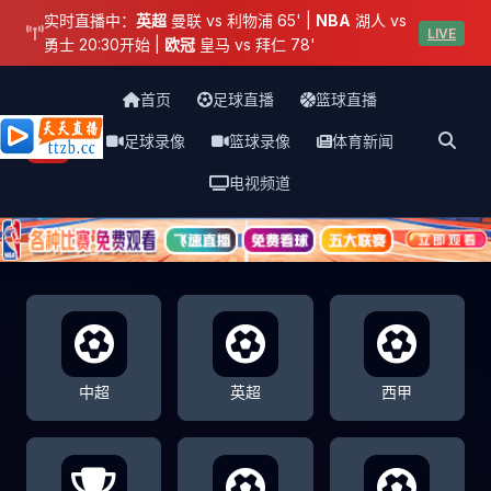
实时直播中：
英超
曼联 vs 利物浦 65' |
NBA
湖人 vs
LIVE
勇士 20:30开始 |
欧冠
皇马 vs 拜仁 78'
首页
足球直播
篮球直播
足球录像
篮球录像
体育新闻
天天直播网
电视频道
中超
英超
西甲