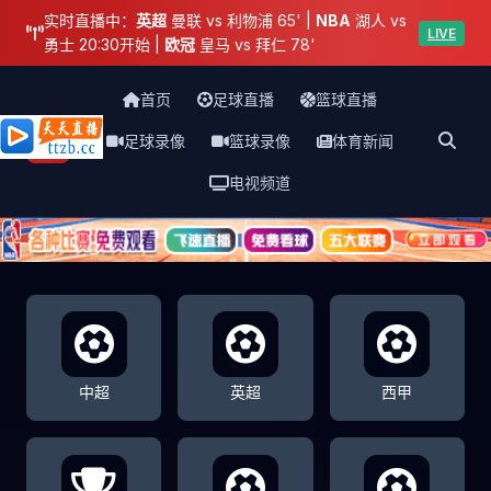
实时直播中：
英超
曼联 vs 利物浦 65' |
NBA
湖人 vs
LIVE
勇士 20:30开始 |
欧冠
皇马 vs 拜仁 78'
首页
足球直播
篮球直播
足球录像
篮球录像
体育新闻
天天直播网
电视频道
中超
英超
西甲