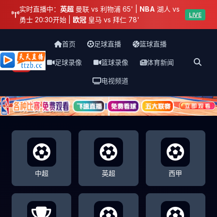
实时直播中：
英超
曼联 vs 利物浦 65' |
NBA
湖人 vs
LIVE
勇士 20:30开始 |
欧冠
皇马 vs 拜仁 78'
首页
足球直播
篮球直播
足球录像
篮球录像
体育新闻
天天直播网
电视频道
中超
英超
西甲