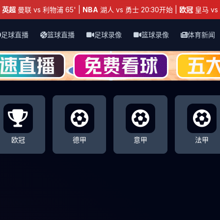
：
英超
曼联 vs 利物浦 65' |
NBA
湖人 vs 勇士 20:30开始 |
欧冠
皇马 vs 
足球直播
篮球直播
足球录像
篮球录像
体育新闻
欧冠
德甲
意甲
法甲