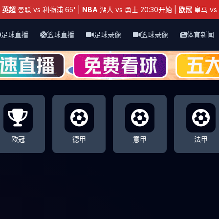
：
英超
曼联 vs 利物浦 65' |
NBA
湖人 vs 勇士 20:30开始 |
欧冠
皇马 vs 
足球直播
篮球直播
足球录像
篮球录像
体育新闻
欧冠
德甲
意甲
法甲