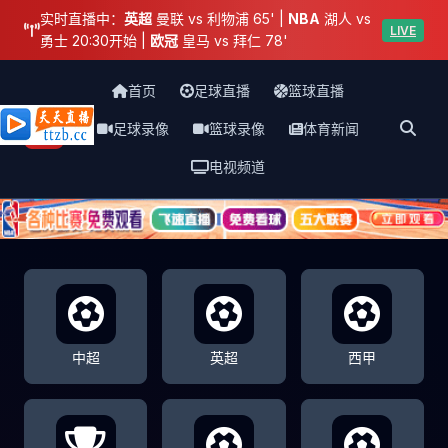
实时直播中：
英超
曼联 vs 利物浦 65' |
NBA
湖人 vs
LIVE
勇士 20:30开始 |
欧冠
皇马 vs 拜仁 78'
首页
足球直播
篮球直播
足球录像
篮球录像
体育新闻
天天直播网
电视频道
中超
英超
西甲