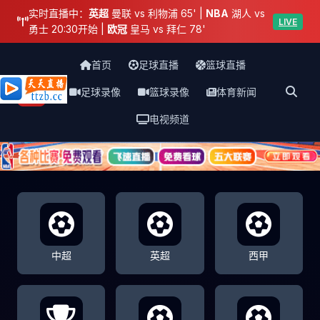
实时直播中：
英超
曼联 vs 利物浦 65' |
NBA
湖人 vs
LIVE
勇士 20:30开始 |
欧冠
皇马 vs 拜仁 78'
首页
足球直播
篮球直播
足球录像
篮球录像
体育新闻
天天直播网
电视频道
中超
英超
西甲