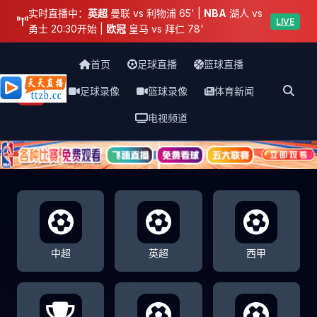
实时直播中：
英超
曼联 vs 利物浦 65' |
NBA
湖人 vs
LIVE
勇士 20:30开始 |
欧冠
皇马 vs 拜仁 78'
首页
足球直播
篮球直播
足球录像
篮球录像
体育新闻
天天直播网
电视频道
中超
英超
西甲