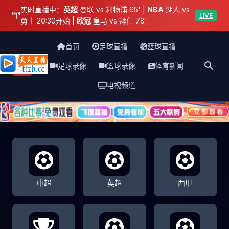
实时直播中：
英超
曼联 vs 利物浦 65' |
NBA
湖人 vs
LIVE
勇士 20:30开始 |
欧冠
皇马 vs 拜仁 78'
首页
足球直播
篮球直播
足球录像
篮球录像
体育新闻
天天直播网
电视频道
中超
英超
西甲