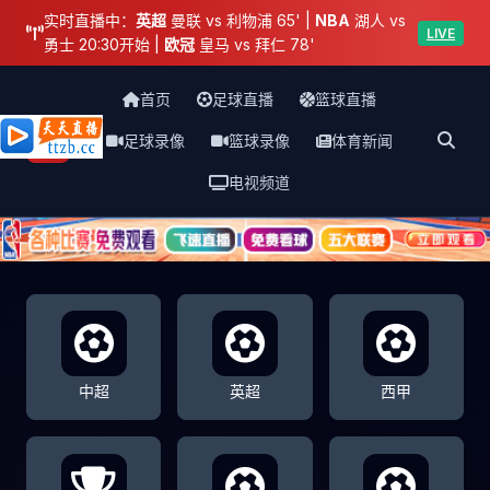
实时直播中：
英超
曼联 vs 利物浦 65' |
NBA
湖人 vs
LIVE
勇士 20:30开始 |
欧冠
皇马 vs 拜仁 78'
首页
足球直播
篮球直播
足球录像
篮球录像
体育新闻
天天直播网
电视频道
中超
英超
西甲