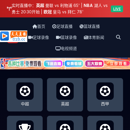
实时直播中：
英超
曼联 vs 利物浦 65' |
NBA
湖人 vs
LIVE
勇士 20:30开始 |
欧冠
皇马 vs 拜仁 78'
首页
足球直播
篮球直播
足球录像
篮球录像
体育新闻
天天直播网
电视频道
中超
英超
西甲