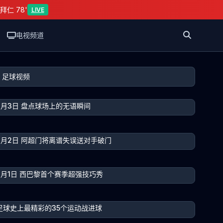
拜仁 78'
LIVE
电视频道
足球视频
8月3日 盘点球场上的无语瞬间
8月2日 阿超门将离谱失误送对手破门
7月1日 西巴黎首个赛季超强技巧秀
足球史上最精彩的35个运动战进球