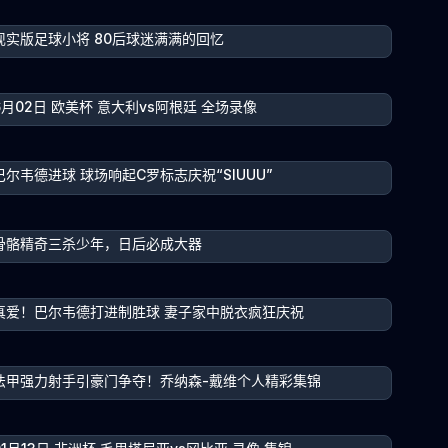
现实版足球小将 80后球迷满满的回忆
6月02日 欧美杯 意大利vs阿根廷 全场录像
巴尔韦德进球 球场响起C罗标志庆祝“SIUUU”
骨骼精奇三杀少年，日后必成大器
真爱！巴尔韦德打进制胜球 妻子家中脱衣疯狂庆祝
法甲强力射手引豪门争夺！乔纳森-戴维个人精彩集锦