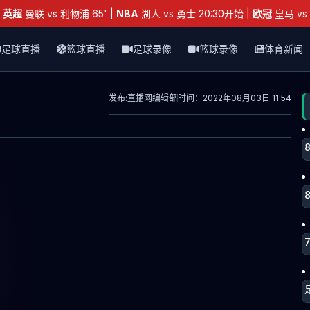
：
英超
曼联 vs 利物浦 65' |
NBA
湖人 vs 勇士 20:30开始 |
欧冠
皇马 vs 
足球直播
篮球直播
足球录像
篮球录像
体育新闻
发布:直播网编辑部
时间：2022年08月03日 11:54