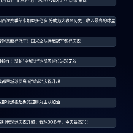
01月13日 非洲杯 毛里塔尼亚vs冈比亚 录像 集锦
因西涅赛季结束加盟多伦多 将成为大联盟历史上收入最高的球星
夺得意超杯冠军！国米全队捧起冠军奖杯庆祝
神操作！凯帕“空城计”造凯恩越位进球无效
成都蓉城球员高喊“雄起”庆祝升超
成都球迷搬起板凳踮脚为主队加油
四川老球迷庆祝升超：看球30多年，今天最高兴！