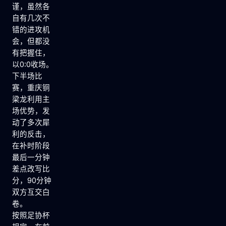
谨，虽然各
自有几次不
错的进攻机
会，但都没
有把握住，
以0:0收场。
下半场比
赛，重庆铜
梁龙利用主
场优势，发
动了多次犀
利的反击，
在补时阶段
最后一分钟
差点改写比
分，90分钟
双方互交白
卷。
按照足协杯