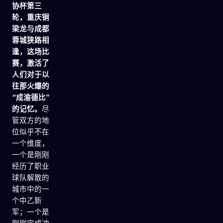
协杯第三
轮，重庆铜
梁龙与成都
蓉城狭路相
逢，这场比
赛，激活了
人们对于以
往那火爆的
“成渝德比”
的记忆。
尽
管双方的地
位似乎不在
一个维度，
一个是刚刚
经历了职业
球队解散的
城市中的一
个中乙新
军；一个是