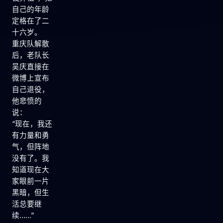
自己的年龄
定格在了二
十六岁。
重庆队解散
后，老队长
吴庆直接在
微博上宣布
自己退役，
他悲愤的
说：
“现在，我还
有力量和勇
气，但阵地
没有了。我
知道现在大
家眼前一片
黑暗，但生
活总要继
续……”