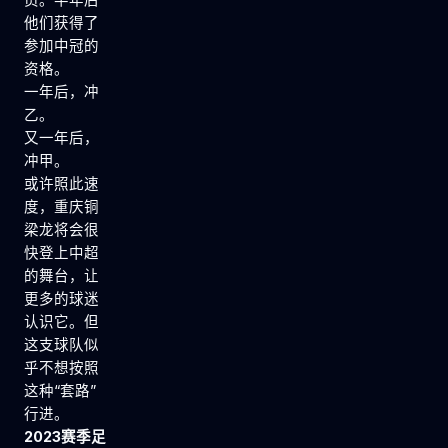
他们获得了
参加中冠的
资格。
一年后，冲
乙。
又一年后，
冲甲。
或许照此速
度，重庆铜
梁龙将会很
快登上中超
的舞台，让
更多的球迷
认识它。但
这支球队似
乎不想按照
这种“套路”
行进。
2023赛季足