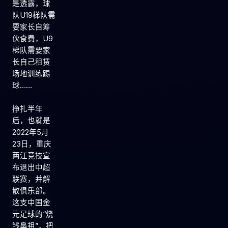
是透露，球
队U19梯队需
要家长自筹
伙食费，U9
梯队需要家
长自己租赁
场地训练踢
球……
挣扎半年
后，也就是
2022年5月
23日，重庆
两江竞技宣
布退出中超
联赛，并解
散俱乐部。
这支中国金
元足球的“烧
钱鼻祖”，把