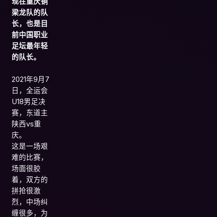
现在重庆铜
梁龙队的队
长，也是目
前中国职业
足坛最年轻
的队长。
2021年9月7
日，全运会
U18男足决
赛，东道主
陕西vs重
庆。
这是一场艰
难的比赛，
场面很胶
着，双方的
拼抢很激
烈，中场纠
缠很多，为