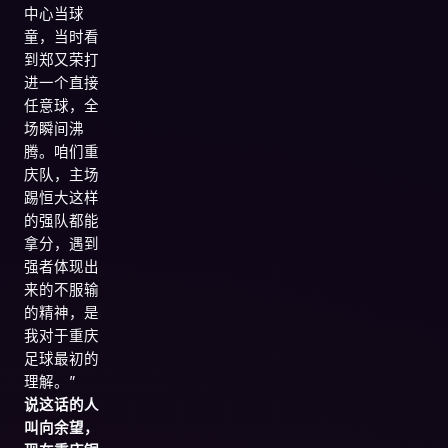
中心当球
童，当时看
到郑又荣打
进一个直接
任意球，全
场瞬间沸
腾。咱们重
庆队，主场
踢恒大这样
的强队都能
拿分，遇到
强者体现出
来的不服输
的精神，是
我对于重庆
足球最初的
理解。”
说这话的人
叫向余望，