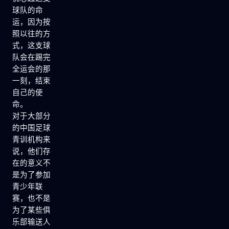
球队的命
运，因为按
照以往的方
式，这支球
队会在踢完
全运会的那
一刻，结束
自己的使
命。
对于大部分
的中国足球
青训机构来
说，他们存
在的意义不
是为了参加
青少年联
赛，也不是
为了某些俱
乐部输送人