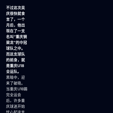
不过这次吴
庆很快就食
言了，一个
月后，他出
现在了一支
名叫“重庆铜
梁龙”的中冠
球队之中。
而这支球队
的前身，就
是重庆U18
全运队。
黑暗中，迎
来了破晓。
当重庆U18踢
完全运会
后，许多重
庆球迷开始
忧心起这支