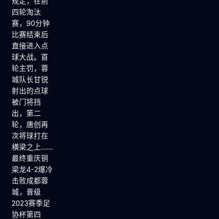
规定，在前
四轮淘汰
赛，90分钟
比赛结束后
直接进入点
球大战。首
轮主罚，蓉
城队长甘锐
射出的点球
被门将挡
出，第二
轮，唐创再
次将球打在
横梁之上……
最终重庆铜
梁龙4-2爆冷
击败成都蓉
城，晋级
2023赛季足
协杯第四