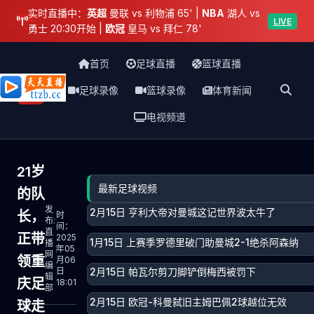
实时直播中：
英超
曼联 vs 利物浦 65' |
NBA
湖人 vs
足球
LIVE
勇士 20:30开始 |
欧冠
皇马 vs 拜仁 78'
首页
足球直播
篮球直播
足球录像
篮球录像
体育新闻
天天直播网
电视频道
21岁
最新足球视频
的队
发
2月15日 亨利大帝对曼城这记世界波太牛了
长，
时
布:
间：
直
正带
2025
1月15日 上赛季罗德里破门助曼城2-1绝杀阿森纳
播
年05
网
领重
月06
编
日
2月15日 帕瓦尔剪刀脚铲倒梅西被罚下
辑
庆足
18:01
部
2月15日 欧冠-科曼弑旧主姆巴佩2球越位无效
球走