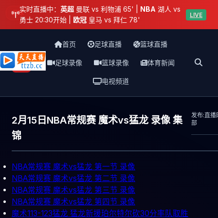
实时直播中：
英超
曼联 vs 利物浦 65' |
NBA
湖人 vs
足球
LIVE
勇士 20:30开始 |
欧冠
皇马 vs 拜仁 78'
首页
足球直播
篮球直播
足球录像
篮球录像
体育新闻
天天直播网
电视频道
发布:直播
2月15日NBA常规赛 魔术vs猛龙 录像 集
部
锦
NBA常规赛 魔术vs猛龙 第一节 录像
NBA常规赛 魔术vs猛龙 第二节 录像
NBA常规赛 魔术vs猛龙 第三节 录像
NBA常规赛 魔术vs猛龙 第四节 录像
魔术113-123猛龙 猛龙新援珀尔特尔砍30分率队取胜