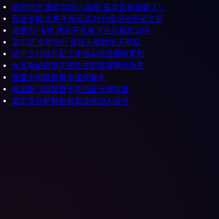
珀尔特尔 爆砍30分六盖帽 猛龙交易赚翻了！
西亚卡姆 火热手感延续26分值得全明星之名
温德尔-卡特 内外开花拿下全队最高26分
富尔茨 全场19分 兑现天赋献惊天隔扣
波尔三分线外起三步指尖挑篮细腻柔和
大瓦格纳进场庆祝吃技犯笑容瞬间消失
西亚卡姆跳投再中逼停魔术
哈里斯飞踢警告干扰西亚卡姆投篮
富尔茨与萨格斯默契连线切入得分