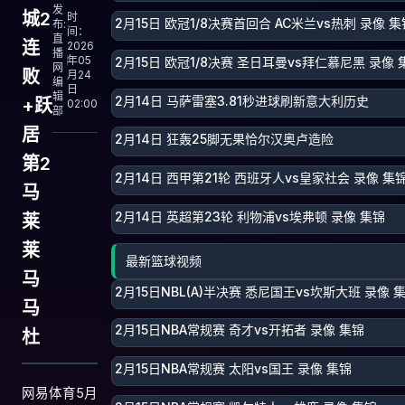
发
城2
时
2月15日 欧冠1/8决赛首回合 AC米兰vs热刺 录像 集
布:
间：
直
连
2026
播
年05
2月15日 欧冠1/8决赛 圣日耳曼vs拜仁慕尼黑 录像 
网
败
月24
编
日
辑
2月14日 马萨雷塞3.81秒进球刷新意大利历史
+跃
02:00
部
居
2月14日 狂轰25脚无果恰尔汉奥卢造险
第2
2月14日 西甲第21轮 西班牙人vs皇家社会 录像 集
马
2月14日 英超第23轮 利物浦vs埃弗顿 录像 集锦
莱
莱
最新篮球视频
马
2月15日NBL(A)半决赛 悉尼国王vs坎斯大班 录像 
马
2月15日NBA常规赛 奇才vs开拓者 录像 集锦
杜
2月15日NBA常规赛 太阳vs国王 录像 集锦
网易体育5月