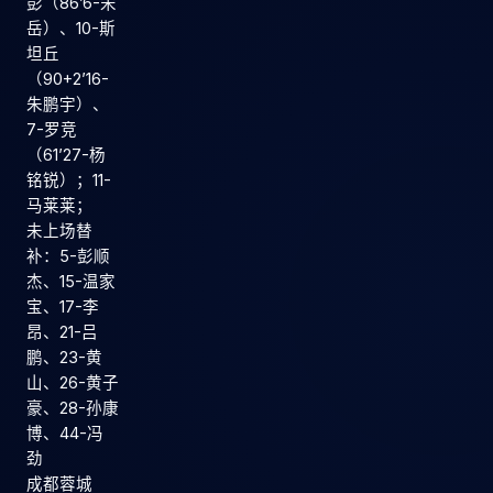
彭（86’6-宋
岳）、10-斯
坦丘
（90+2’16-
朱鹏宇）、
7-罗竞
（61’27-杨
铭锐）；11-
马莱莱；
未上场替
补：5-彭顺
杰、15-温家
宝、17-李
昂、21-吕
鹏、23-黄
山、26-黄子
豪、28-孙康
博、44-冯
劲
成都蓉城