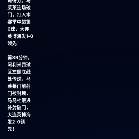
角得分。马
莱莱连场破
门，打入本
赛季中超第
6球，大连
英博海发1-0
领先！
第89分钟，
阿利米罚球
区左侧底线
处传球，马
莱莱门前射
门被封堵，
马马杜跟进
补射破门，
大连英博海
发2-0领
先！