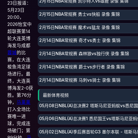
2月15日NBA常规赛 凯尔特人vs雄鹿 录像 集锦
23日报道：
5月23日
2月15日NBA常规赛 勇士vs快船 录像 集锦
20:00，
2026怡宝中
2月15日NBA常规赛 魔术vs猛龙 录像 集锦
超联赛第14
轮大连英博
2月14日NBA常规赛 奇才vs勇士 录像 集锦
海发与成都
蓉城
的比
2月14日NBA常规赛 森林狼vs独行侠 录像 集锦
赛，在大连
2月14日NBA常规赛 爵士vs步行者 录像 集锦
梭鱼湾足球
场进行。最
2月14日NBA常规赛 马刺vs骑士 录像 集锦
终，大连英
博海发2-0获
最新体育视频
胜。第76分
钟，
马莱莱
05月08日NBL(A)总决赛2 塔斯马尼亚蚂蚁vs悉尼
打入全场比
赛唯一进
05月06日NBL(A)总决赛1 悉尼国王vs塔斯马尼亚
球，完成连
场破门；第
05月02日NBL(A)季后赛首轮G3 墨尔本联 - 塔
89分钟，
马