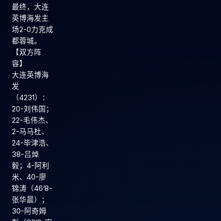
最终，大连
英博海发主
场2-0力克成
都蓉城。
【双方阵
容】
大连英博海
发
（4231）：
20-刘伟国；
22-毛伟杰、
2-马马杜、
24-毕津浩、
38-吕焯
毅；4-阿利
米、40-廖
锦涛（46’8-
张华晨）；
30-阿奇姆