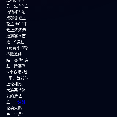
负，近3个主
场输掉2场。
成都蓉城上
轮主场0-1不
敌上海海港
遭遇赛季首
败，9连胜
+跨赛季13轮
不败遭终
结，客场5连
胜，跨赛季
12个客场7胜
5平。首发与
上轮相比，
大连英博海
发的斯坦
丘、
毕津浩
轮换朱鹏
宇、李昂；