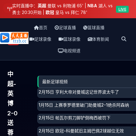
实时直播中：
英超
曼联 vs 利物浦 65' |
NBA
湖人 vs
足球
LIVE
勇士 20:30开始 |
欧冠
皇马 vs 拜仁 78'
首页
足球直播
篮球直播
足球录像
篮球录像
体育新闻
天天直播网
电视频道
中
最新足球视频
超-
2月15日 亨利大帝对曼城这记世界波太牛了
英
博
1月15日 上赛季罗德里破门助曼城2-1绝杀阿森纳
2-0
2月15日 帕瓦尔剪刀脚铲倒梅西被罚下
送
2月15日 欧冠-科曼弑旧主姆巴佩2球越位无效
蓉