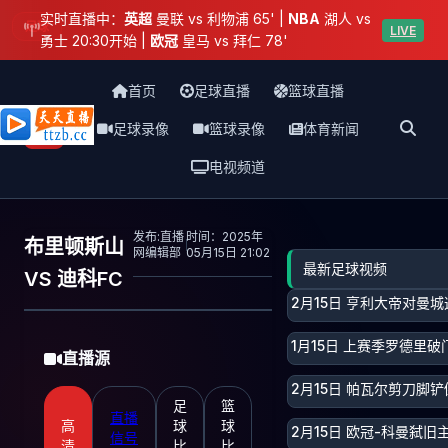
实时直播中：
英超
曼联 vs 利物浦 65' |
NBA
湖人 vs
足球
LIVE
勇士 20:30开始 |
欧冠
皇马 vs 拜仁 78'
首页
足球直播
篮球直播
足球录像
篮球录像
体育新闻
天天直播网
电视频道
发布:直播
时间：2025年
布里顿斯山
网编辑部
05月15日 21:02
最新足球视频
VS 迪科FC
2月15日 亨利大帝对曼
1月15日 上赛季罗德里破
直播源
2月15日 帕瓦尔剪刀脚
足
篮
直播
高
球
球
2月15日 欧冠-科曼弑
信号
清
比
比