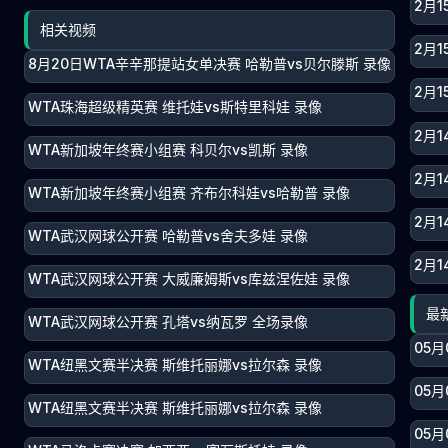
2月1
相关视频
2月1
8月20日WTA辛辛那提站女单决赛 哈勒普vs贝尔滕斯 录像
2月1
WTA珠海超级精英赛 维托娃vs斯特里科娃 录像
2月1
WTA新加坡年终赛小组赛 科贝尔vs凯斯 录像
2月1
WTA新加坡年终赛小组赛 齐布尔科娃vs哈勒普 录像
2月1
WTA武汉网球公开赛 哈勒普vs舍夫多娃 录像
2月1
WTA武汉网球公开赛 大威廉姆斯vs库兹涅佐娃 录像
最
WTA武汉网球公开赛 孔塔vs纳瓦罗 全场录像
05月
WTA纽黑文赛半决赛 斯维托丽娜vs拉尔森 录像
05月
WTA纽黑文赛半决赛 斯维托丽娜vs拉尔森 录像
05月