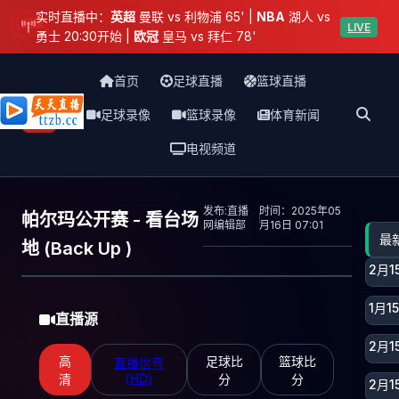
实时直播中：
英超
曼联 vs 利物浦 65' |
NBA
湖人 vs
足球
LIVE
勇士 20:30开始 |
欧冠
皇马 vs 拜仁 78'
首页
足球直播
篮球直播
足球录像
篮球录像
体育新闻
天天直播网
电视频道
发布:直播
时间：2025年05
帕尔玛公开赛 - 看台场
网编辑部
月16日 07:01
最
地 (Back Up )
2月
1月
直播源
2月
高
足球比
篮球比
直播信号
(HD)
清
分
分
2月