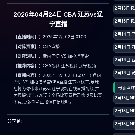
2月15日 
2026年04月24日 CBA 江苏vs辽
2月15日 
宁直播
2月14日
【直播时间】：
2025年12月02日 01:00
【对阵赛事】：
CBA直播
2月14日
【对阵球队】：
费内巴切 VS 加拉塔萨雷
2月14日 
【推荐内容】：
CBA视频 江苏视频 辽宁视频
2月14日 
【直播内容】：
2025年12月02日 (星期二) 费内
巴切 VS 加拉塔萨雷CBA直播江苏vs辽宁,足球
最新篮球
吧将为你带来江苏vs辽宁现场在线直播视频,并
为您提供江苏vs辽宁全场比赛赛后录像以及比赛
2月15日N
下载,更多CBA直播请在足球吧。
2月15日N
分享到：
2月15日N