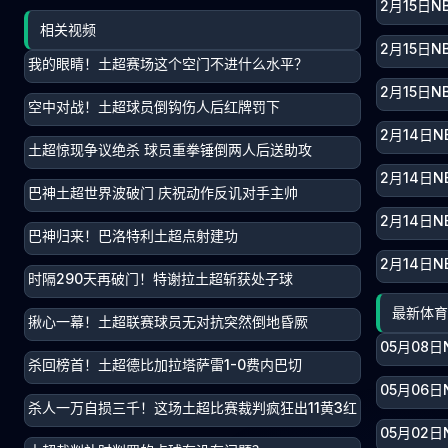
2月15日N
相关视频
2月15日N
我的眼睛！土超赛场这个空门不进什么水平？
2月15日N
空中对战！土超球员倒钩伤人后红牌罚下
2月14日N
土超惊现争议绝杀 球员重拳锤倒两人后送助攻
2月14日N
巴神土超世界波破门 庆祝动作反讥对手主帅
2月14日N
巴神归来！巴洛特利土超点射建功
2月14日N
时隔290天再破门！特谢拉土超斩获处子球
最新体育
揪心一幕！土超联赛球员无对抗突然倒地昏厥
05月08日
杀回榜首！土超德比加拉塔萨雷1-0费内巴切
05月06日
杀人一万自损三千！这场土超比赛裁判疯狂出11黄3红
05月02日