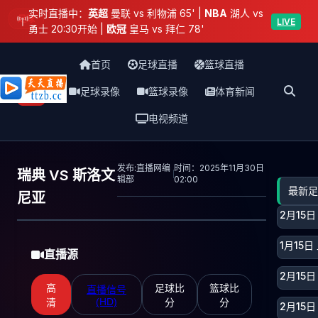
实时直播中：
英超
曼联 vs 利物浦 65' |
NBA
湖人 vs
足球
LIVE
勇士 20:30开始 |
欧冠
皇马 vs 拜仁 78'
首页
足球直播
篮球直播
足球录像
篮球录像
体育新闻
天天直播网
电视频道
发布:直播网编
时间：2025年11月30日
瑞典 VS 斯洛文
辑部
02:00
最新足
尼亚
2月15
1月15
直播源
2月15
高
足球比
篮球比
直播信号
(HD)
清
分
分
2月15