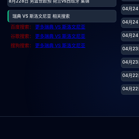
8月228日 男篮世欧预 荷兰vs西班牙 集锦
04月2
瑞典 VS 斯洛文尼亚 相关搜索
04月2
百度搜索：
更多瑞典 VS 斯洛文尼亚
04月2
谷歌搜索：
更多瑞典 VS 斯洛文尼亚
搜狗搜索：
更多瑞典 VS 斯洛文尼亚
04月2
04月2
04月2
04月2