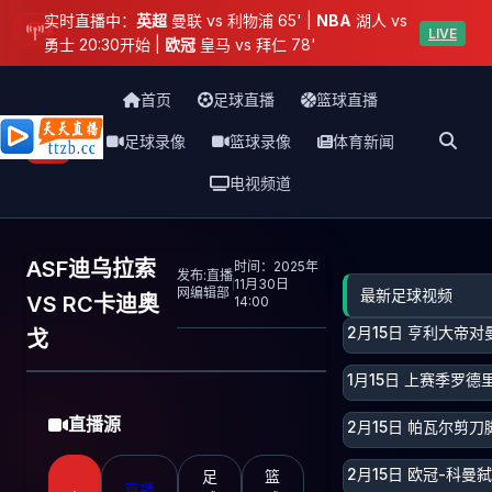
实时直播中：
英超
曼联 vs 利物浦 65' |
NBA
湖人 vs
足球
LIVE
勇士 20:30开始 |
欧冠
皇马 vs 拜仁 78'
首页
足球直播
篮球直播
足球录像
篮球录像
体育新闻
天天直播网
电视频道
ASF迪乌拉索
时间：2025年
发布:直播
11月30日
网编辑部
最新足球视频
VS RC卡迪奥
14:00
2月15日 亨利大帝
戈
1月15日 上赛季罗德
直播源
2月15日 帕瓦尔剪
2月15日 欧冠-科
足
篮
直播