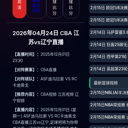
高
球
球
信号
2月15日 欧冠1/8决
清
比
比
(HD)
分
分
2月15日 欧冠1/8决
2月14日 马萨雷塞3
2026年04月24日 CBA 江
苏vs辽宁直播
2月14日 狂轰25
【直播时间】：
2025年12月01日
2月14日 西甲第21
23:30
2月14日 英超第23
【对阵赛事】：
CBA直播
【对阵球队】：
ASF迪乌拉索 VS RC
最新篮球视频
卡迪奥戈
2月15日NBL(A)半
【推荐内容】：
CBA视频 江苏视频 辽
宁视频
2月15日NBA常规赛
【直播内容】：
2025年12月01日 (星
期一) ASF迪乌拉索 VS RC卡迪奥戈
2月15日NBA常规赛 
CBA直播江苏vs辽宁,足球吧将为你带