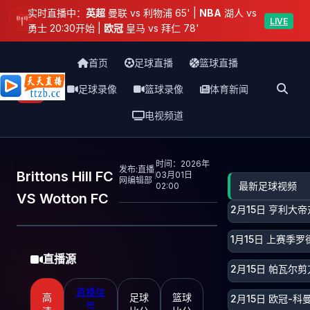
实时直播中：
英超
曼联 vs 利物浦 65' |
NBA
湖人 vs
足球
LIVE
勇士 20:30开始 |
欧冠
皇马 vs 拜仁 78'
首页
足球直播
篮球直播
足球录像
篮球录像
体育新闻
天天直播网
电视频道
时间：2026年
发布:直播
Brittons Hill FC
03月01日
网编辑部
最新足球视频
02:00
VS Wotton FC
2月15日 亨利大
1月15日 上赛季
直播源
2月15日 帕瓦尔
直播信
高
足球
篮球
2月15日 欧冠-
号