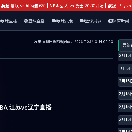
：
英超
曼联 vs 利物浦 65' |
NBA
湖人 vs 勇士 20:30开始 |
欧冠
皇马 vs 
足球直播
篮球直播
足球录像
篮球录像
体育新闻
发布:直播网编辑部
时间：2026年03月01日 02:00
最新
2月1
1月1
2月1
2月1
2月15
CBA 江苏vs辽宁直播
2月15
2月1