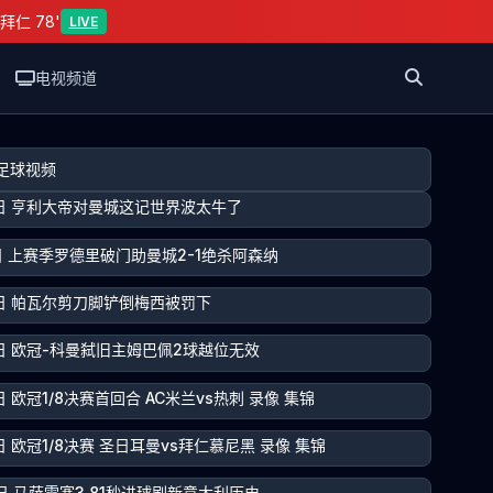
拜仁 78'
LIVE
电视频道
足球视频
5日 亨利大帝对曼城这记世界波太牛了
5日 上赛季罗德里破门助曼城2-1绝杀阿森纳
5日 帕瓦尔剪刀脚铲倒梅西被罚下
5日 欧冠-科曼弑旧主姆巴佩2球越位无效
日 欧冠1/8决赛首回合 AC米兰vs热刺 录像 集锦
日 欧冠1/8决赛 圣日耳曼vs拜仁慕尼黑 录像 集锦
4日 马萨雷塞3.81秒进球刷新意大利历史