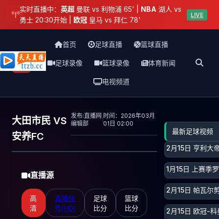
实时直播中：
英超
曼联 vs 利物浦 65' |
NBA
湖人 vs
足球
LIVE
勇士 20:30开始 |
欧冠
皇马 vs 拜仁 78'
首页
足球直播
篮球直播
足球录像
篮球录像
体育新闻
天天直播网
电视频道
发布:直播网
时间：2026年03月
大田市民 VS
编辑部
01日 02:00
最新足球视频
安养FC
2月15日 亨利
1月15日 上赛季
直播源
2月15日 帕瓦
高
直播信
足球
篮球
清
号(HD)
比分
比分
2月15日 欧冠