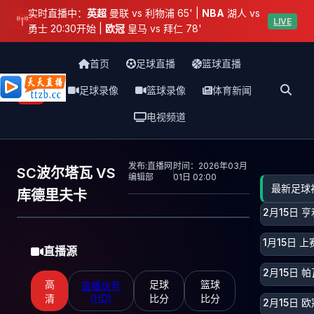
实时直播中：
英超
曼联 vs 利物浦 65' |
NBA
湖人 vs
足球
LIVE
勇士 20:30开始 |
欧冠
皇马 vs 拜仁 78'
首页
足球直播
篮球直播
足球录像
篮球录像
体育新闻
天天直播网
电视频道
发布:直播网
时间：2026年03月
SC波尔塔瓦 VS
编辑部
01日 02:00
最新足球
库德里夫卡
2月15日
1月15日 
直播源
2月15日
高
足球
篮球
直播信号
(HD)
清
比分
比分
2月15日