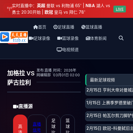
实时直播中：
英超
曼联 vs 利物浦 65' |
NBA
湖人 vs
足球
LIVE
勇士 20:30开始 |
欧冠
皇马 vs 拜仁 78'
首页
足球直播
篮球直播
足球录像
篮球录像
体育新闻
天天直播网
电视频道
发布:直播
时间：2026年
加格拉 VS
网编辑部
03月01日 02:00
最新足球视频
萨古拉利
2月15日 亨利大帝对曼
1月15日 上赛季罗德里破
直播源
2月15日 帕瓦尔剪刀脚
足
篮
直播
高
球
球
2月15日 欧冠-科曼弑
信号
清
比
比