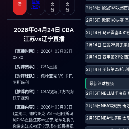
信号
清
比
比
(HD)
2月15日 欧冠1/8决赛
分
分
2月15日 欧冠1/8决赛
2026年04月24日 CBA
2月14日 马萨雷塞3.
江苏vs辽宁直播
2月14日 狂轰25脚无
【直播时间】：
2026年03月03日
2月14日 西甲第21轮 
03:30
【对阵赛事】：
CBA直播
2月14日 英超第23轮 
【对阵球队】：
佩哈亚克 VS 卡巴
阿斯玛利
最新篮球视频
【推荐内容】：
CBA视频 江苏视频
2月15日NBL(A)半决
辽宁视频
2月15日NBA常规赛 奇
【直播内容】：
2026年03月03日
(星期二) 佩哈亚克 VS 卡巴阿斯玛
2月15日NBA常规赛 太
利CBA直播江苏vs辽宁,足球吧将为
你带来江苏vs辽宁现场在线直播视