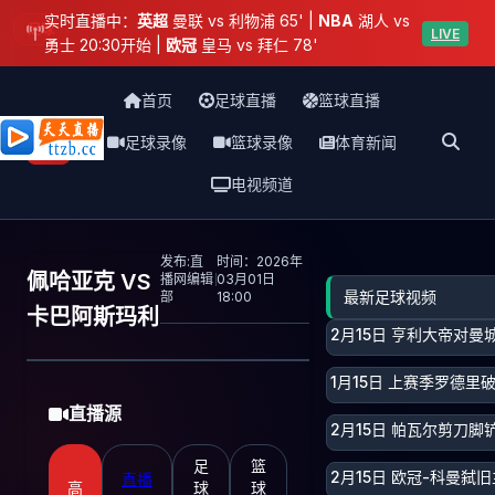
实时直播中：
英超
曼联 vs 利物浦 65' |
NBA
湖人 vs
足球
LIVE
勇士 20:30开始 |
欧冠
皇马 vs 拜仁 78'
首页
足球直播
篮球直播
足球录像
篮球录像
体育新闻
天天直播网
电视频道
发布:直
时间：2026年
佩哈亚克 VS
播网编辑
03月01日
最新足球视频
部
18:00
卡巴阿斯玛利
2月15日 亨利大帝对
1月15日 上赛季罗德里
直播源
2月15日 帕瓦尔剪刀
足
篮
2月15日 欧冠-科曼弑
直播
高
球
球