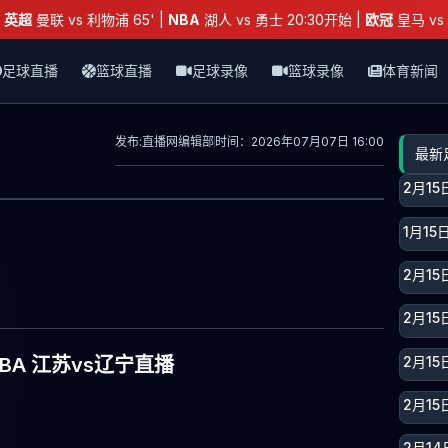
：
英超
曼联 vs 利物浦 65' |
NBA
湖人 vs 勇士 20:30开始 |
欧冠
皇马 vs 
足球直播
篮球直播
足球录像
篮球录像
体育新闻
发布:直播网编辑部
时间：2026年07月07日 16:00
最新
2月1
1月1
2月1
2月1
2月15
CBA 江苏vs辽宁直播
2月15
2月1