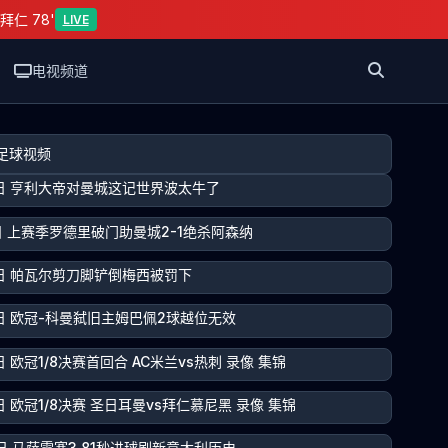
拜仁 78'
LIVE
电视频道
足球视频
5日 亨利大帝对曼城这记世界波太牛了
5日 上赛季罗德里破门助曼城2-1绝杀阿森纳
5日 帕瓦尔剪刀脚铲倒梅西被罚下
5日 欧冠-科曼弑旧主姆巴佩2球越位无效
日 欧冠1/8决赛首回合 AC米兰vs热刺 录像 集锦
日 欧冠1/8决赛 圣日耳曼vs拜仁慕尼黑 录像 集锦
4日 马萨雷塞3.81秒进球刷新意大利历史