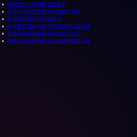
阿德巴约人缝漂移上篮命中
坎卡尔平地惊雷遮天大帽摁下对手
布劳恩神兵天降补篮命中
斯特鲁斯假动作晃飞防守反手上篮打进
罗宾逊脚踩弹簧暴力补扣势大力沉
布朗人缝击地妙传助攻约基奇翻身上篮