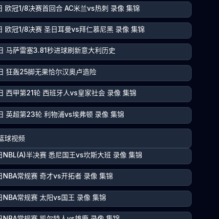
日 欧冠1/8决赛首回合 AC米兰vs热刺 录像 集锦
日 欧冠1/8决赛 圣日耳曼vs拜仁慕尼黑 录像 集锦
4日 马萨雷塞3.81秒进球刷新意大利历史
4日 狂轰25脚无果恰尔汉奥卢造险
日 西甲第21轮 西班牙人vs皇家社会 录像 集锦
日 英超第23轮 利物浦vs埃弗顿 录像 集锦
篮球视频
日NBL(A)半决赛 悉尼国王vs坎斯大班 录像 集锦
日NBA常规赛 奇才vs开拓者 录像 集锦
日NBA常规赛 太阳vs国王 录像 集锦
日NBA常规赛 凯尔特人vs雄鹿 录像 集锦