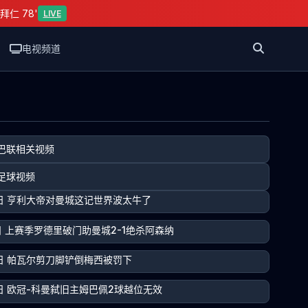
拜仁 78'
LIVE
电视频道
巴联相关视频
足球视频
5日 亨利大帝对曼城这记世界波太牛了
5日 上赛季罗德里破门助曼城2-1绝杀阿森纳
5日 帕瓦尔剪刀脚铲倒梅西被罚下
5日 欧冠-科曼弑旧主姆巴佩2球越位无效