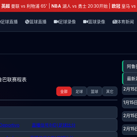
：
英超
曼联 vs 利物浦 65' |
NBA
湖人 vs 勇士 20:30开始 |
欧冠
皇马 vs 
足球直播
篮球直播
足球录像
篮球录像
体育新闻
阿鲁
最新
鲁巴联赛程表
2月1
全部
足球
篮球
其它
1月1
2月1
 Deportivo
直播信号(HD)
足球比分
2月1