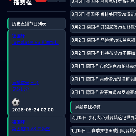
8月5日 德国杯 吕贝克vs罗斯托克
播赛程
8月5日 德国杯 肖特美因茨vs汉诺
历史直播节目列表
8月2日 德国杯 开姆尼茨vs柏林联
德国杯
8月2日 德国杯 马迪堡vs法兰克福
拜仁慕尼黑 VS 斯图加特
8月2日 德国杯 科特布斯vs不莱梅
8月1日 德国杯 布伦瑞克vs柏林赫
8月1日 德国杯 弗赖堡vs凯泽斯劳
直播信号(HD)
足球比分
8月1日 德国杯 霍芬海姆vs罗迪豪
最新足球视频
2026-05-24 02:00
2月15日 亨利大帝对曼城这记世
德国杯
斯图加特 VS 弗赖堡
1月15日 上赛季罗德里破门助曼城