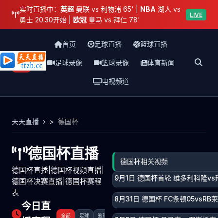
实时直播中：
英超
曼联 vs 利物浦 65' |
NBA
湖人 vs
LIVE
勇士 20:30开始 |
欧冠
皇马 vs 拜仁 78'
首页
足球直播
篮球直播
足球录像
篮球录像
体育新闻
天天直播网
电视频道
天天直播
>
德国杯
德国杯直播
德国杯相关视频
德国杯直播|德国杯视频直播|
9月1日 德国杯首轮 维多利科隆vs
德国杯决赛直播|德国杯赛程
表
8月31日 德国杯 FC条顿05vsRB
今日直
全部
足球
篮球
其它