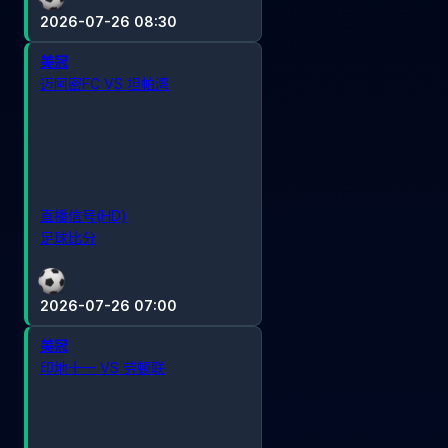
2026-07-26 08:30
美冠
迈阿密FC VS 坦帕湾
直播信号(HD)
足球比分
2026-07-26 07:00
美冠
印地十一 VS 劳顿联