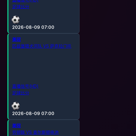
足球比分
2026-08-09 07:00
美冠
匹兹堡猎犬河队 VS 萨克拉门托
直播信号(HD)
足球比分
2026-08-09 07:00
美冠
劳顿联 VS 查尔斯顿电池