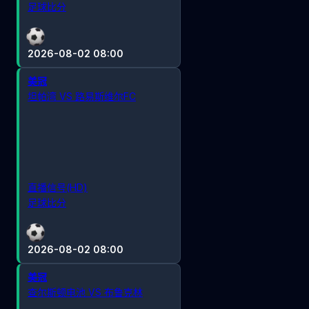
足球比分
2026-08-02 08:00
美冠
坦帕湾 VS 路易斯维尔FC
直播信号(HD)
足球比分
2026-08-02 08:00
美冠
查尔斯顿电池 VS 布鲁克林