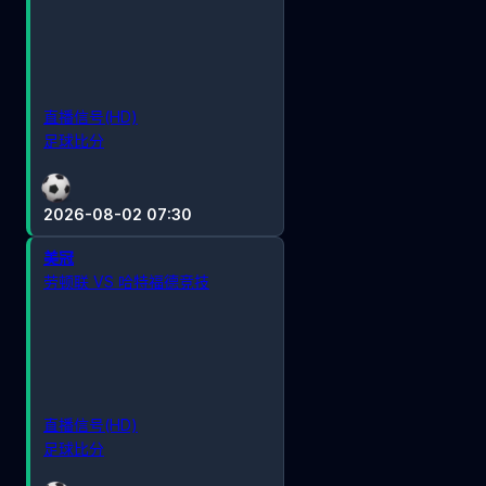
直播信号(HD)
足球比分
2026-08-02 07:30
美冠
劳顿联 VS 哈特福德竞技
直播信号(HD)
足球比分