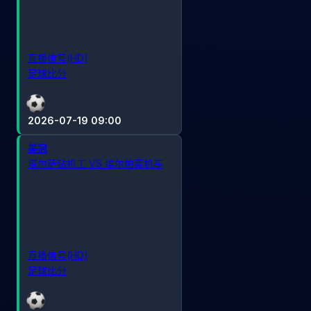
直播信号(HD)
足球比分
2026-07-19 09:00
美冠
塔尔萨钻机工 VS 埃尔帕索机车
直播信号(HD)
足球比分