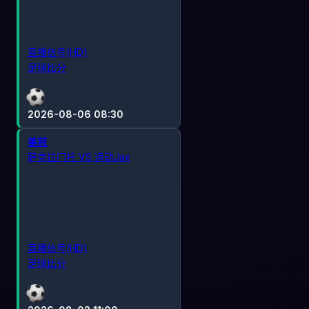
直播信号(HD)
足球比分
2026-08-06 08:30
美冠
萨克拉门托 VS 运动Jax
直播信号(HD)
足球比分