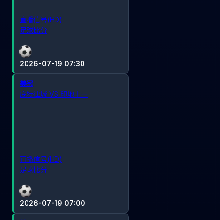
直播信号(HD)
足球比分
2026-07-19 07:30
美冠
底特律城 VS 印地十一
直播信号(HD)
足球比分
2026-07-19 07:00