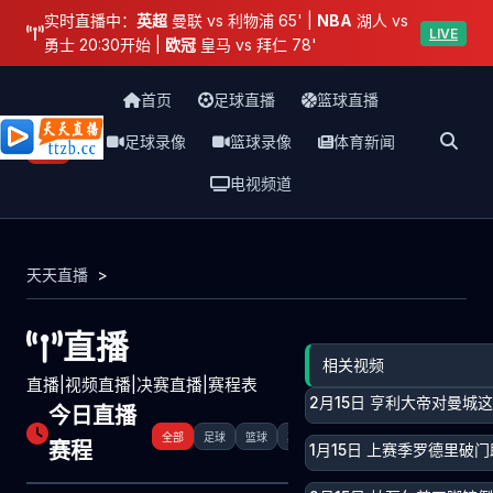
实时直播中：
英超
曼联 vs 利物浦 65' |
NBA
湖人 vs
LIVE
勇士 20:30开始 |
欧冠
皇马 vs 拜仁 78'
首页
足球直播
篮球直播
足球录像
篮球录像
体育新闻
天天直播网
电视频道
天天直播
>
直播
相关视频
直播|视频直播|决赛直播|赛程表
2月15日 亨利大帝对曼城
今日直播
全部
足球
篮球
其它
赛程
1月15日 上赛季罗德里破门