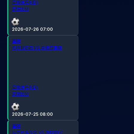
直播信号(HD)
足球比分
2026-07-26 07:00
美冠
伯明翰军团 VS 新墨西哥联
直播信号(HD)
足球比分
2026-07-25 08:00
美冠
科罗拉多跃泉 VS 迈阿密FC