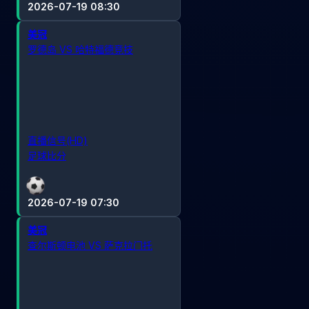
2026-07-19 08:30
美冠
罗德岛 VS 哈特福德竞技
直播信号(HD)
足球比分
2026-07-19 07:30
美冠
查尔斯顿电池 VS 萨克拉门托