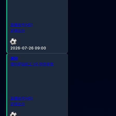
直播信号(HD)
足球比分
2026-07-26 09:00
美冠
塔尔萨钻机工 VS 列克星敦
直播信号(HD)
足球比分