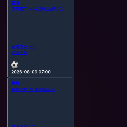
美冠
迈阿密FC VS 拉斯维加斯之光
直播信号(HD)
足球比分
2026-08-09 07:00
美冠
布鲁克林 VS 伯明翰军团
直播信号(HD)