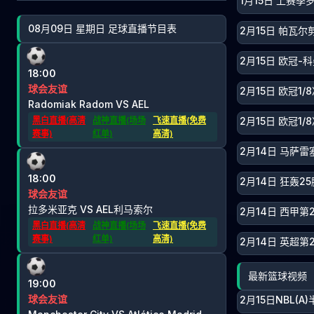
1月15日 上赛
08月09日 星期日 足球直播节目表
2月15日 帕瓦
2月15日 欧冠
18:00
球会友谊
2月15日 欧冠1
Radomiak Radom VS AEL
2月15日 欧冠1
黑白直播(高清
战神直播(场场
飞速直播(免费
赛事)
红单)
高清)
2月14日 马萨雷
18:00
2月14日 狂轰
球会友谊
拉多米亚克 VS AEL利马索尔
2月14日 西甲第
黑白直播(高清
战神直播(场场
飞速直播(免费
赛事)
红单)
高清)
2月14日 英超第
最新篮球视频
19:00
球会友谊
2月15日NBL(