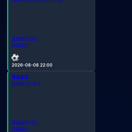
直播信号(HD)
足球比分
2026-08-08 22:00
球会友谊
布莱顿 VS 罗马
直播信号(HD)
足球比分