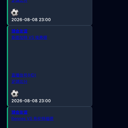
足球比分
2026-08-08 23:00
球会友谊
斯图加特 VS 埃弗顿
直播信号(HD)
足球比分
2026-08-08 23:00
球会友谊
Rennes VS 布伦特福德