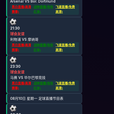
Arsenal VS Bor. Dortmund
黑白直播(高清
战神直播(场场
飞速直播(免费
赛事)
红单)
高清)
21:30
球会友谊
利物浦 VS 摩纳哥
黑白直播(高清
战神直播(场场
飞速直播(免费
赛事)
红单)
高清)
23:30
球会友谊
马赛 VS 毕尔巴鄂竞技
黑白直播(高清
战神直播(场场
飞速直播(免费
赛事)
红单)
高清)
08月10日 星期一 足球直播节目表