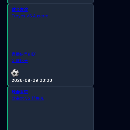
球会友谊
Troyes VS Auxerre
直播信号(HD)
足球比分
2026-08-09 00:00
球会友谊
欧塞尔 VS 特鲁瓦