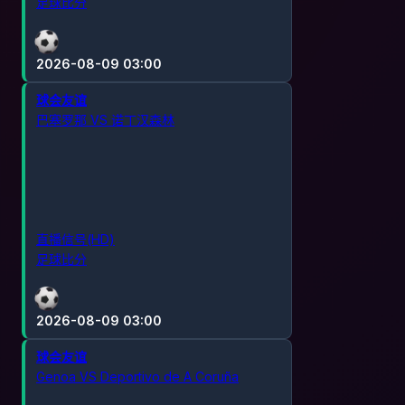
足球比分
2026-08-09 03:00
球会友谊
巴塞罗那 VS 诺丁汉森林
直播信号(HD)
足球比分
2026-08-09 03:00
球会友谊
Genoa VS Deportivo de A Coruña