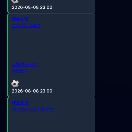
2026-08-08 23:00
球会友谊
昂热 VS 洛里昂
直播信号(HD)
足球比分
2026-08-08 23:00
球会友谊
沙尔克04 VS 亚特兰大