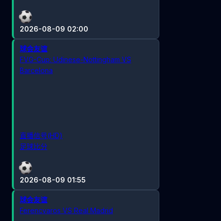
2026-08-09 02:00
球会友谊
FVG-Cup: Udinese-Nottingham VS
Barcelona
直播信号(HD)
足球比分
2026-08-09 01:55
球会友谊
Ferencvaros VS Real Madrid