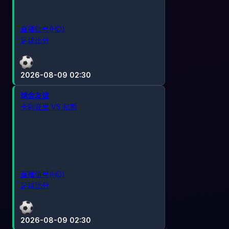
直播信号(HD)
足球比分
2026-08-09 02:30
球会友谊
卡利亚里 VS 尼斯
直播信号(HD)
足球比分
2026-08-09 02:30