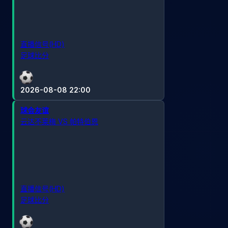
直播信号(HD)
足球比分
2026-08-08 22:00
球会友谊
云达不莱梅 VS 帕特伯恩
直播信号(HD)
足球比分